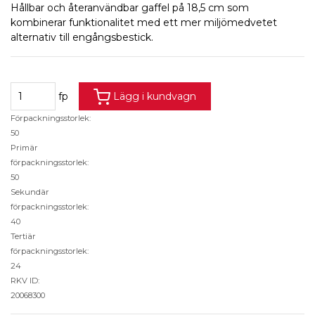
Hållbar och återanvändbar gaffel på 18,5 cm som
kombinerar funktionalitet med ett mer miljömedvetet
alternativ till engångsbestick.
fp
Lägg i kundvagn
Förpackningsstorlek:
50
Primär
förpackningsstorlek:
50
Sekundär
förpackningsstorlek:
40
Tertiär
förpackningsstorlek:
24
RKV ID:
20068300