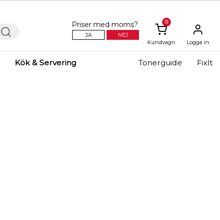
0
Priser med moms?
JA
NEJ
Kundvagn
Logga in
Kök & Servering
Tonerguide
FixIt