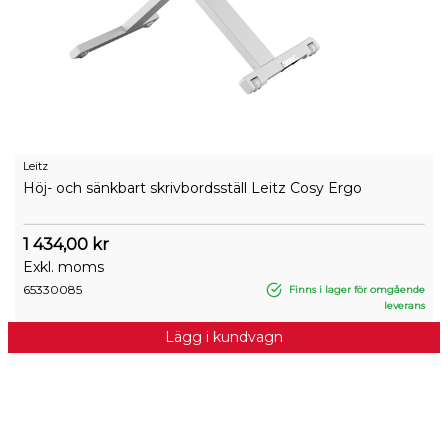
Leitz
Höj- och sänkbart skrivbordsställ Leitz Cosy Ergo
1 434,00 kr
Exkl. moms
65330085
Finns i lager för omgående
leverans
Lägg i kundvagn