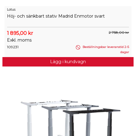
Lotus
Höj- och sänkbart stativ Madrid Enmotor svart
2 758,00 kr
1 895,00 kr
Exkl. moms
109231
Beställningsbar leveranstid 2-5
dagar
Lägg i kundvagn