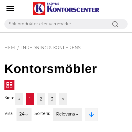
HEM
INREDNING & KONFERENS
Kontorsmöbler
Sida:
«
1
2
3
»
Visa:
Sortera:
24
Relevans