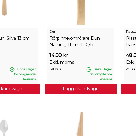
Duni
Papst
ni Silva 13 cm
Rörpinne/omrörare Duni
Plas
Naturlig 11 cm 100/fp
tran
14,00 kr
48,
Exkl. moms
Exkl
191720
4501
Finns i lager
Finns i lager
för omgående
för omgående
leverans
leverans
i kundvagn
Lägg i kundvagn