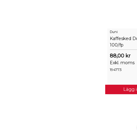
Duni
Kaffesked Du
100/fp
88,00 kr
Exkl. moms
194773
Lägg 