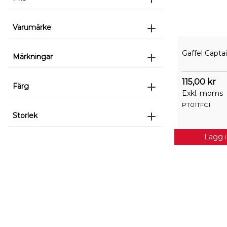
Varumärke
Gaffel Capta
Märkningar
115,00 kr
Färg
Exkl. moms
PT01TFGI
Storlek
Lägg 