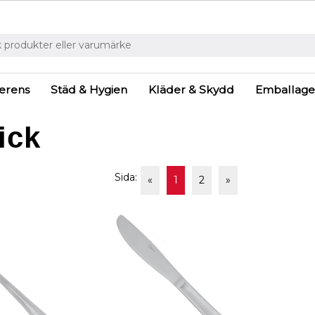
ferens
Städ & Hygien
Kläder & Skydd
Emballage
ick
Sida:
«
1
2
»