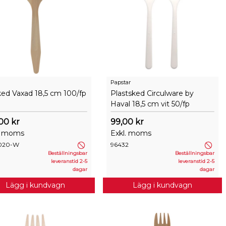
Papstar
ked Vaxad 18,5 cm 100/fp
Plastsked Circulware by
Haval 18,5 cm vit 50/fp
00 kr
99,00 kr
. moms
Exkl. moms
020-W
96432
Beställningsbar
Beställningsbar
leveranstid 2-5
leveranstid 2-5
dagar
dagar
Lägg i kundvagn
Lägg i kundvagn