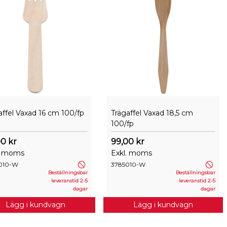
affel Vaxad 16 cm 100/fp
Trägaffel Vaxad 18,5 cm
100/fp
0 kr
99,00 kr
. moms
Exkl. moms
010-W
3785010-W
Beställningsbar
Beställningsbar
leveranstid 2-5
leveranstid 2-5
dagar
dagar
Lägg i kundvagn
Lägg i kundvagn