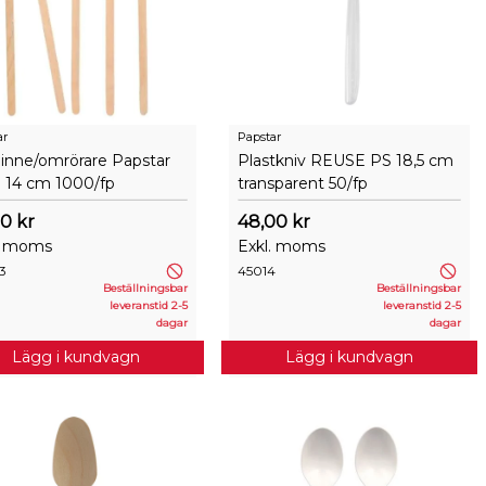
ar
Papstar
inne/omrörare Papstar
Plastkniv REUSE PS 18,5 cm
 14 cm 1000/fp
transparent 50/fp
0 kr
48,00 kr
. moms
Exkl. moms
3
45014
Beställningsbar
Beställningsbar
leveranstid 2-5
leveranstid 2-5
dagar
dagar
Lägg i kundvagn
Lägg i kundvagn