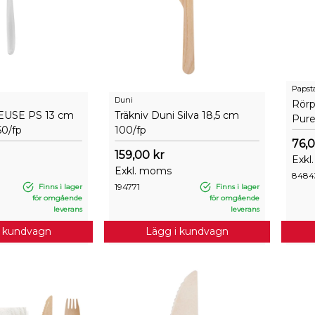
Papst
Duni
Rörp
EUSE PS 13 cm
Träkniv Duni Silva 18,5 cm
Pure
50/fp
100/fp
76,0
159,00 kr
Exkl
Exkl. moms
8484
194771
Finns i lager
Finns i lager
för omgående
för omgående
leverans
leverans
i kundvagn
Lägg i kundvagn