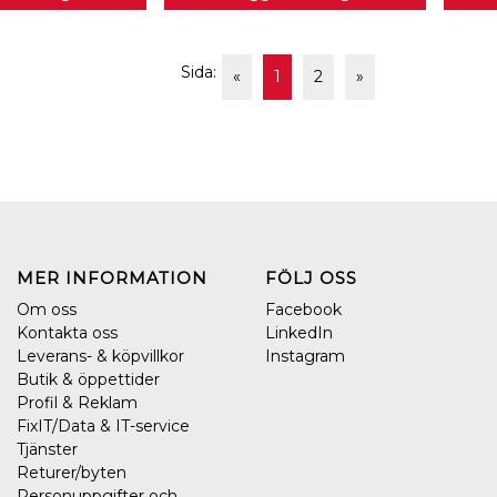
Sida:
«
1
2
»
MER INFORMATION
FÖLJ OSS
Om oss
Facebook
Kontakta oss
LinkedIn
Leverans- & köpvillkor
Instagram
Butik & öppettider
Profil & Reklam
FixIT/Data & IT-service
Tjänster
Returer/byten
Personuppgifter och