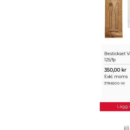
Bestickset Va
125/fp
350,00 kr
Exkl. moms
3786500-W
Lägg 