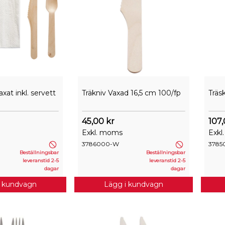
xat inkl. servett
Träkniv Vaxad 16,5 cm 100/fp
Träs
45,00 kr
107,
Exkl. moms
Exkl
3786000-W
3785
Beställningsbar
Beställningsbar
leveranstid 2-5
leveranstid 2-5
dagar
dagar
i kundvagn
Lägg i kundvagn