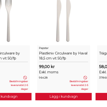
Papstar
Circulware by
Plastkniv Circulware by Haval
Träg
 vit 50/fp
18,5 cm vit 50/fp
99,00 kr
58,0
Exkl. moms
Exkl
96428
3786
Beställningsbar
Beställningsbar
leveranstid 2-5
leveranstid 2-5
dagar
dagar
i kundvagn
Lägg i kundvagn