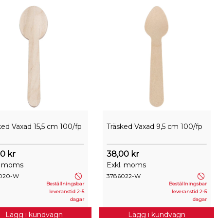
ked Vaxad 15,5 cm 100/fp
Träsked Vaxad 9,5 cm 100/fp
0 kr
38,00 kr
. moms
Exkl. moms
020-W
3786022-W
Beställningsbar
Beställningsbar
leveranstid 2-5
leveranstid 2-5
dagar
dagar
Lägg i kundvagn
Lägg i kundvagn