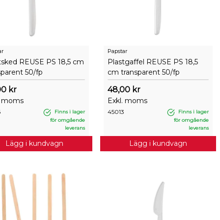
ar
Papstar
tsked REUSE PS 18,5 cm
Plastgaffel REUSE PS 18,5
sparent 50/fp
cm transparent 50/fp
00 kr
48,00 kr
. moms
Exkl. moms
6
45013
Finns i lager
Finns i lager
för omgående
för omgående
leverans
leverans
Lägg i kundvagn
Lägg i kundvagn