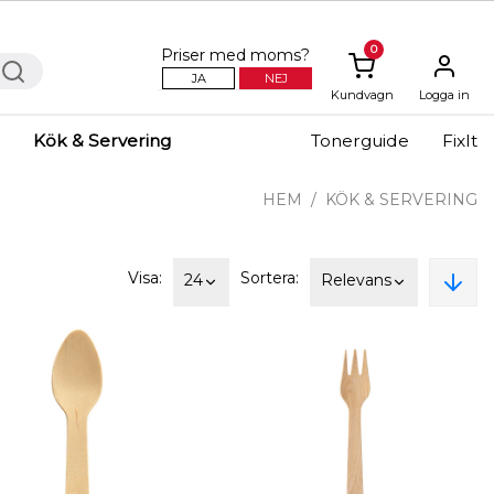
0
Priser med moms?
JA
NEJ
Kundvagn
Logga in
Kök & Servering
Tonerguide
FixIt
HEM
KÖK & SERVERING
Visa:
Sortera:
24
Relevans