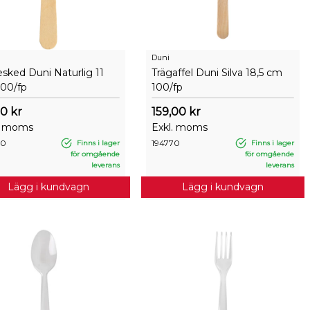
Duni
esked Duni Naturlig 11
Trägaffel Duni Silva 18,5 cm
00/fp
100/fp
0 kr
159,00 kr
. moms
Exkl. moms
70
194770
Finns i lager
Finns i lager
för omgående
för omgående
leverans
leverans
Lägg i kundvagn
Lägg i kundvagn