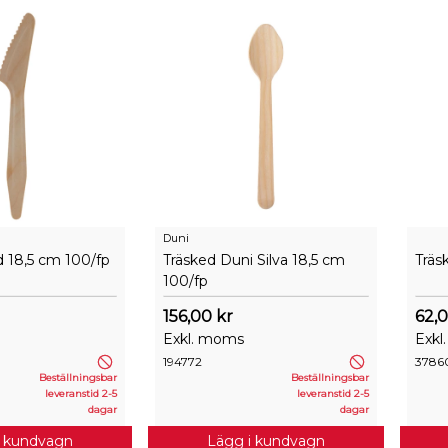
Duni
d 18,5 cm 100/fp
Träsked Duni Silva 18,5 cm
Träs
100/fp
156,00 kr
62,0
Exkl. moms
Exkl
194772
3786
Beställningsbar
Beställningsbar
leveranstid 2-5
leveranstid 2-5
dagar
dagar
i kundvagn
Lägg i kundvagn