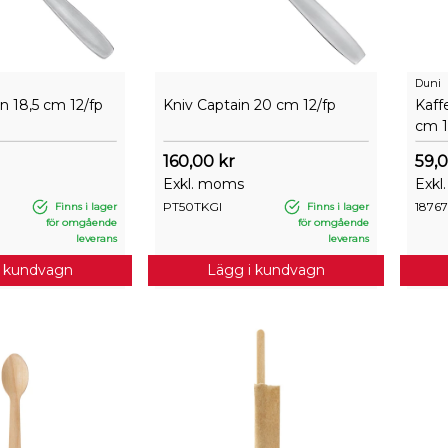
Duni
in 18,5 cm 12/fp
Kniv Captain 20 cm 12/fp
Kaff
cm 1
160,00 kr
59,0
Exkl. moms
Exkl
PT50TKGI
1876
Finns i lager
Finns i lager
för omgående
för omgående
leverans
leverans
i kundvagn
Lägg i kundvagn