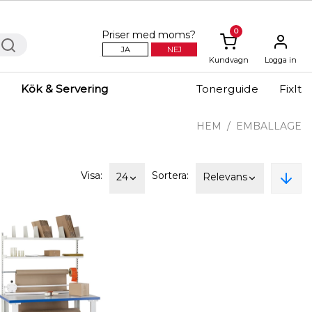
0
Priser med moms?
JA
NEJ
Kundvagn
Logga in
Kök & Servering
Tonerguide
FixIt
HEM
EMBALLAGE
Visa:
Sortera:
24
Relevans