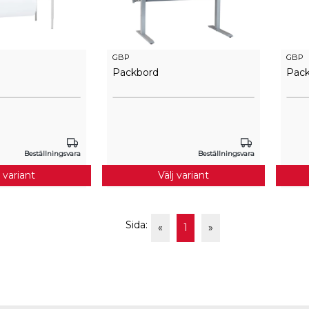
GBP
GBP
Packbord
Pac
Beställningsvara
Beställningsvara
j variant
Välj variant
Sida:
«
1
»