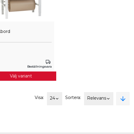
kbord
Beställningsvara
Välj variant
Visa:
Sortera:
24
Relevans