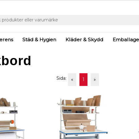
ferens
Städ & Hygien
Kläder & Skydd
Emballage
kbord
Sida:
«
1
»