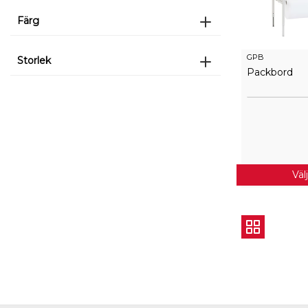
Färg
GPB
Storlek
Packbord
Väl