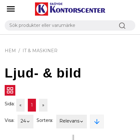
HEM
IT & MASKINER
Ljud- & bild
Sida:
«
1
»
Visa:
Sortera:
24
Relevans