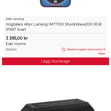
Altec Lensing
Högtalare Altec Lansing IMT7100 ShockWave200 RGB
IPX67 Svart
3 395,00 kr
Exkl. moms
212004
Beställningsbar leveranstid 2-5
dagar
Lägg i kundvagn