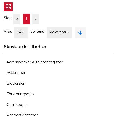
Sida:
«
1
»
Visa:
Sortera:
24
Relevans
Skrivbordstillbehör
Adressböcker & telefonregister
Askkoppar
Blockaskar
Förstoringsglas
Gemkoppar
Pappersklämmor