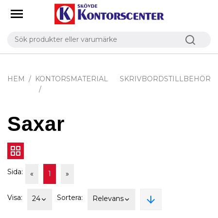
HEM
KONTORSMATERIAL
SKRIVBORDSTILLBEHÖR
Saxar
Sida:
«
1
»
Visa:
Sortera:
24
Relevans