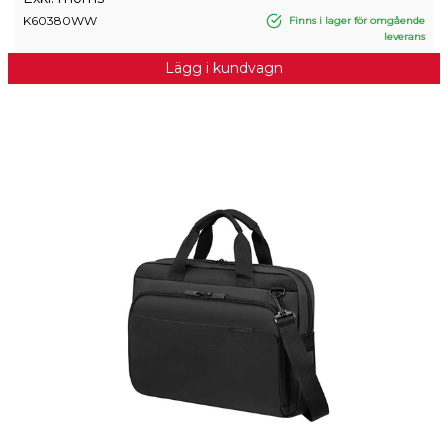
K60380WW
Finns i lager för omgående
leverans
Lägg i kundvagn