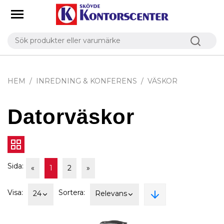
HEM
INREDNING & KONFERENS
VÄSKOR
Datorväskor
Sida:
«
1
2
»
Visa:
Sortera:
24
Relevans