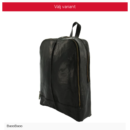
Välj variant
BaooBaoo