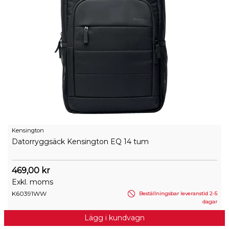
Kensington
Datorryggsäck Kensington EQ 14 tum
469,00 kr
Exkl. moms
K60391WW
Beställningsbar leveranstid 2-5
dagar
Lägg i kundvagn