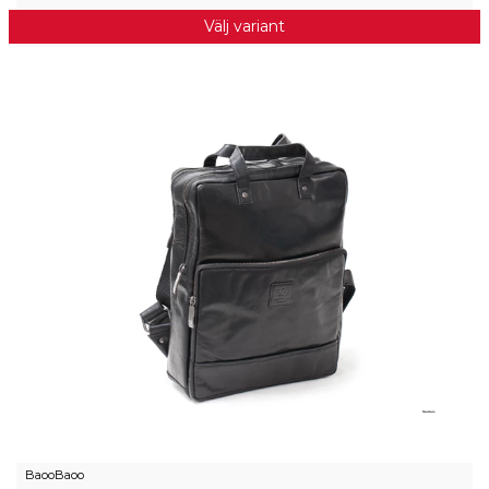
Välj variant
BaooBaoo