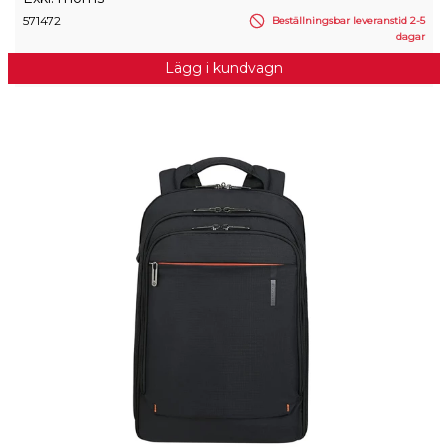
571472
Beställningsbar leveranstid 2-5
dagar
Lägg i kundvagn