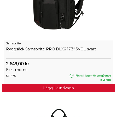
Samsonite
Ryggsäck Samsonite PRO DLX6 17.3" 3VOL svart
2 649,00 kr
Exkl. moms
571475
Finns i lager för omgående
leverans
Lägg i kundvagn