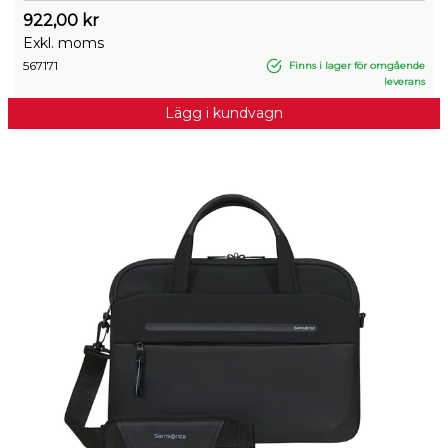
922,00 kr
Exkl. moms
567171
Finns i lager för omgående
leverans
Lägg i kundvagn