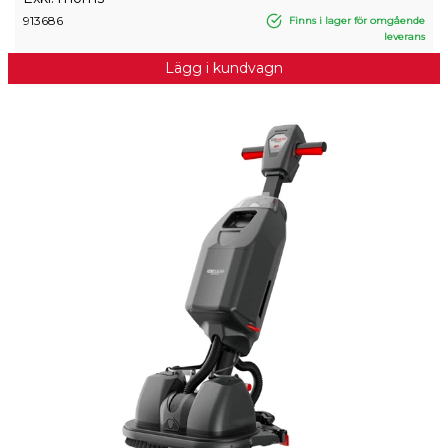
913686
Finns i lager för omgående
leverans
Lägg i kundvagn