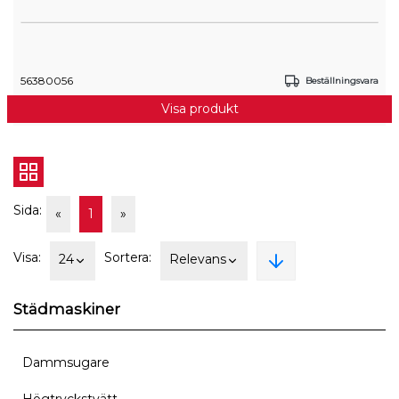
56380056
Beställningsvara
Visa produkt
Sida:
«
1
»
Visa:
Sortera:
24
Relevans
Städmaskiner
Dammsugare