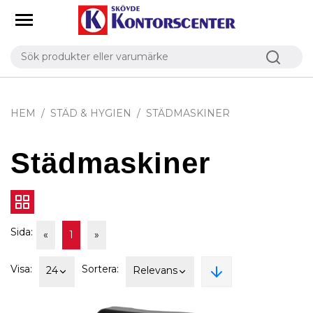
HEM
STÄD & HYGIEN
STÄDMASKINER
Städmaskiner
Sida:
«
1
»
Visa:
Sortera:
24
Relevans