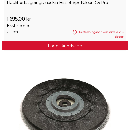
Fläckborttagningsmaskin Bissell SpotClean C5 Pro
1 695,00 kr
Exkl. moms
235088
Beställningsbar leveranstid 2-5
dagar
Lägg i kundvagn