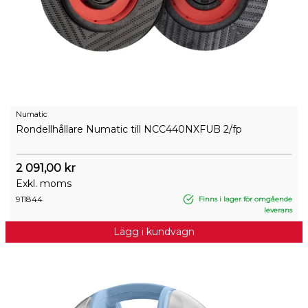
Numatic
Rondellhållare Numatic till NCC440NXFUB 2/fp
2 091,00 kr
Exkl. moms
911844
Finns i lager för omgående
leverans
Lägg i kundvagn