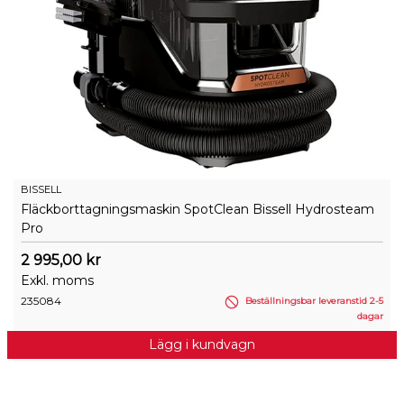
BISSELL
Fläckborttagningsmaskin SpotClean Bissell Hydrosteam
Pro
2 995,00 kr
Exkl. moms
235084
Beställningsbar leveranstid 2-5
dagar
Lägg i kundvagn