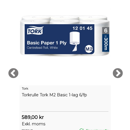
Tork
Tork
Torkrulle Tork M2 Basic 1-lag 6/fp
Torkr
589,00 kr
819,
Exkl. moms
Exkl