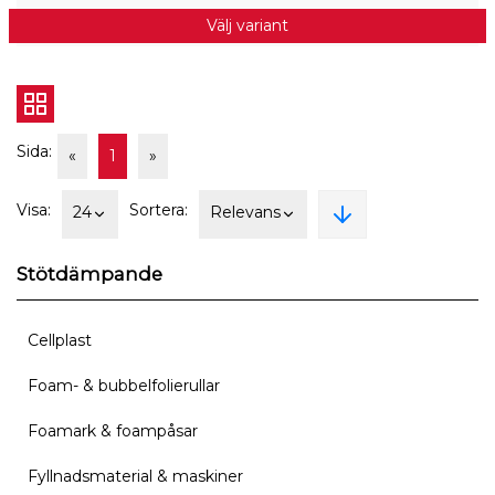
Välj variant
Sida:
«
1
»
Visa:
Sortera:
24
Relevans
Stötdämpande
Cellplast
Foam- & bubbelfolierullar
Foamark & foampåsar
Fyllnadsmaterial & maskiner