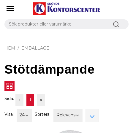
HEM
EMBALLAGE
Stötdämpande
Sida:
«
1
»
Visa:
Sortera:
24
Relevans