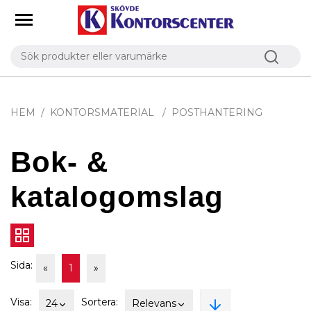
HEM
KONTORSMATERIAL
POSTHANTERING
Bok- &
katalogomslag
Sida:
«
1
»
Visa:
Sortera:
24
Relevans