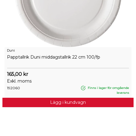
Duni
Papptallrik Duni middagstallrik 22 cm 100/fp
165,00 kr
Exkl. moms
192060
Finns i lager för omgående
leverans
Lägg i kundvagn