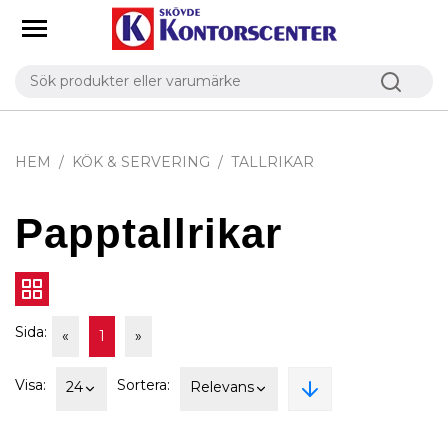
HEM
KÖK & SERVERING
TALLRIKAR
Papptallrikar
Sida:
«
1
»
Visa:
Sortera:
24
Relevans