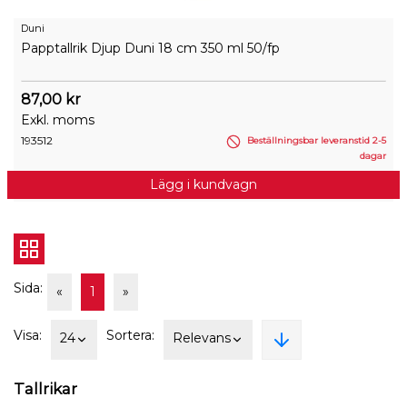
Duni
Papptallrik Djup Duni 18 cm 350 ml 50/fp
87,00 kr
Exkl. moms
193512
Beställningsbar leveranstid 2-5
dagar
Lägg i kundvagn
Sida:
«
1
»
Visa:
Sortera:
24
Relevans
Tallrikar