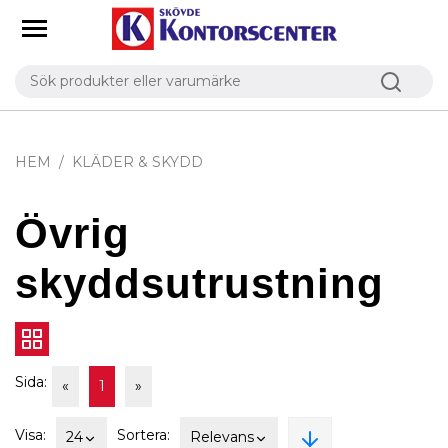
HEM
KLÄDER & SKYDD
Övrig
skyddsutrustning
Sida:
«
1
»
Visa:
Sortera:
24
Relevans