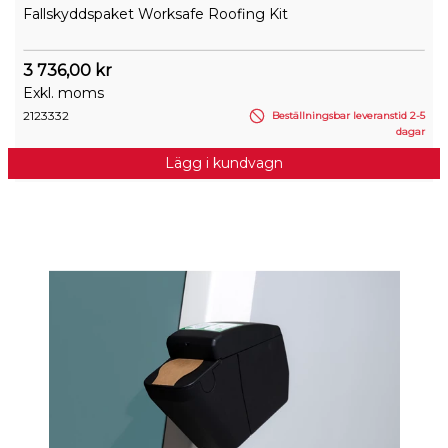
Fallskyddspaket Worksafe Roofing Kit
3 736,00 kr
Exkl. moms
2123332
Beställningsbar leveranstid 2-5
dagar
Lägg i kundvagn