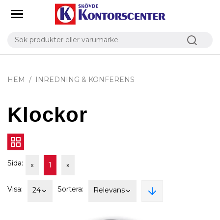
HEM
INREDNING & KONFERENS
Klockor
Sida:
«
1
»
Visa:
Sortera:
24
Relevans