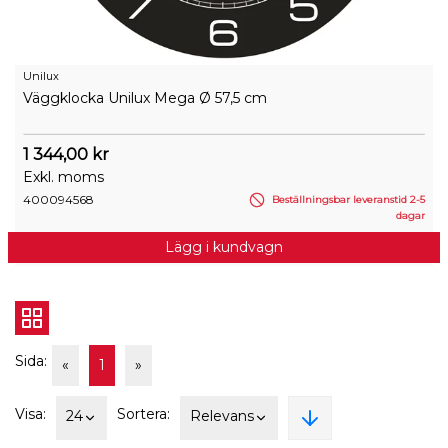
Unilux
Väggklocka Unilux Mega Ø 57,5 cm
1 344,00 kr
Exkl. moms
400094568
Beställningsbar leveranstid 2-5
dagar
Lägg i kundvagn
Sida:
«
1
»
Visa:
Sortera:
24
Relevans