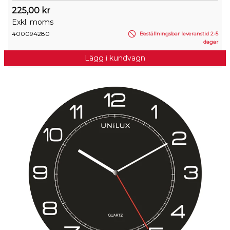
225,00 kr
Exkl. moms
400094280
Beställningsbar leveranstid 2-5
dagar
Lägg i kundvagn