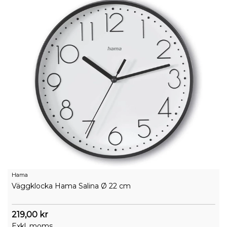
Hama
Väggklocka Hama Salina Ø 22 cm
219,00 kr
Exkl. moms