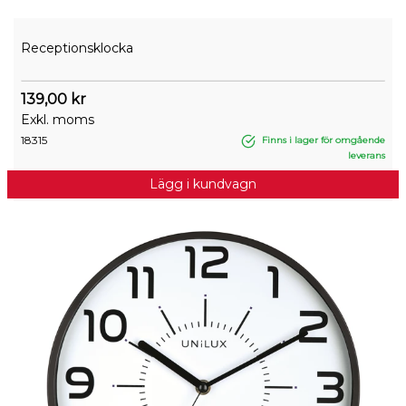
Receptionsklocka
139,00 kr
Exkl. moms
18315
Finns i lager för omgående
leverans
Lägg i kundvagn