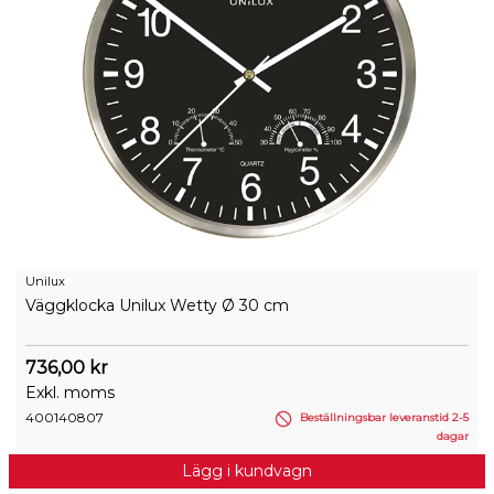
Unilux
Väggklocka Unilux Wetty Ø 30 cm
736,00 kr
Exkl. moms
400140807
Beställningsbar leveranstid 2-5
dagar
Lägg i kundvagn