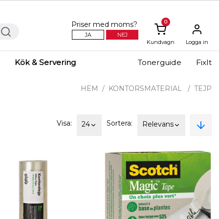
0
Priser med moms?
JA
NEJ
Kundvagn
Logga in
Kök & Servering
Tonerguide
FixIt
HEM
KONTORSMATERIAL
TEJP
Visa:
Sortera:
24
Relevans