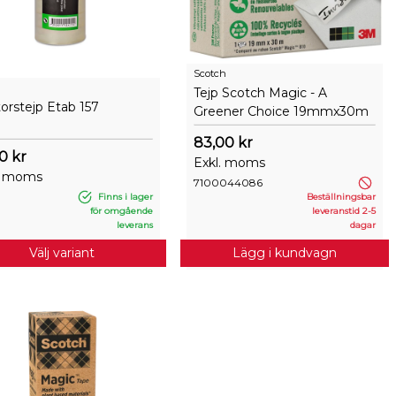
Scotch
Tejp Scotch Magic - A
orstejp Etab 157
Greener Choice 19mmx30m
83,00 kr
0 kr
Exkl. moms
. moms
7100044086
Finns i lager
Beställningsbar
för omgående
leveranstid 2-5
leverans
dagar
Välj variant
Lägg i kundvagn