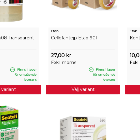
Etab
Etab
508 Transparent
Cellofantejp Etab 901
Kont
27,00 kr
10,0
Exkl. moms
Exkl
Finns i lager
Finns i lager
för omgående
för omgående
leverans
leverans
j variant
Välj variant