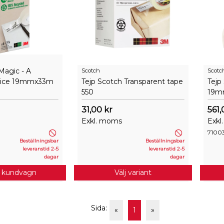
Magic - A
Scotch
Scotc
oice 19mmx33m
Tejp Scotch Transparent tape
Tejp
550
19m
31,00 kr
561,
Exkl. moms
Exkl
7100
Beställningsbar
Beställningsbar
leveranstid 2-5
leveranstid 2-5
dagar
dagar
i kundvagn
Välj variant
Sida:
«
1
»