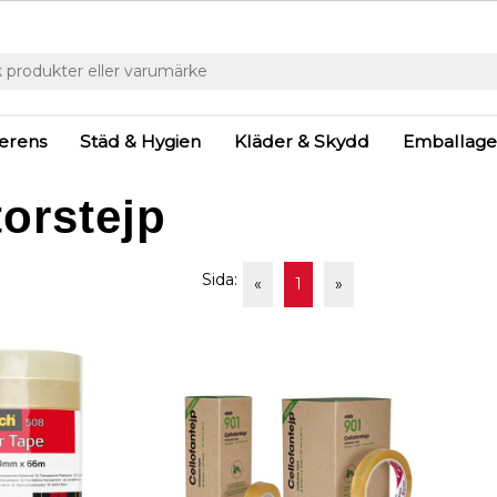
ferens
Städ & Hygien
Kläder & Skydd
Emballage
orstejp
Sida:
«
1
»