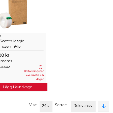
h
 Scotch Magic
mx33m 9/fp
00 kr
. moms
369502
Beställningsbar
leveranstid 2-5
dagar
Lägg i kundvagn
Visa:
Sortera:
24
Relevans