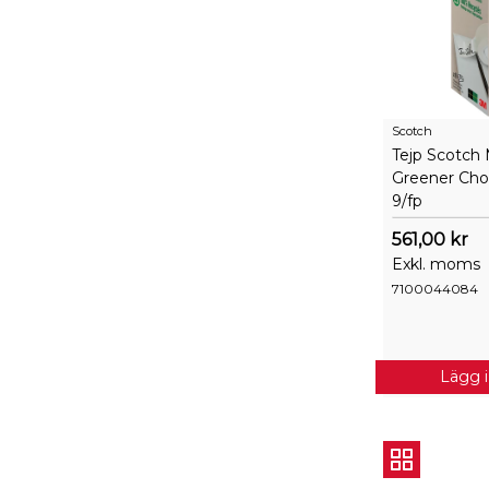
Scotch
Tejp Scotch 
Greener Ch
9/fp
561,00 kr
Exkl. moms
7100044084
Lägg 