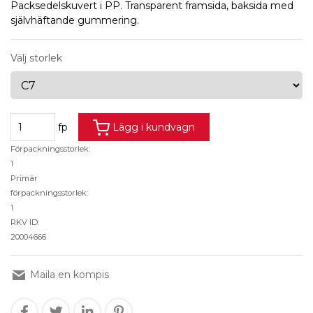
Packsedelskuvert i PP. Transparent framsida, baksida med
självhäftande gummering.
Välj storlek
fp
Lägg i kundvagn
Förpackningsstorlek:
1
Primär
förpackningsstorlek:
1
RKV ID:
20004666
Maila en kompis