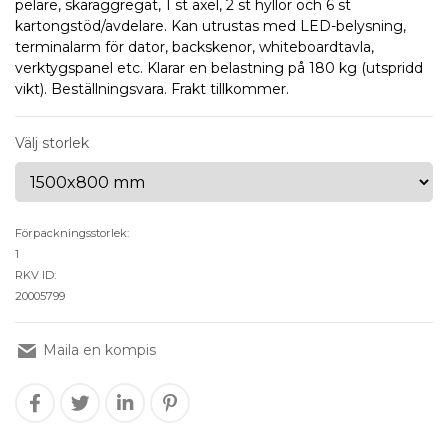
pelare, skäraggregat, 1 st axel, 2 st hyllor och 6 st
kartongstöd/avdelare. Kan utrustas med LED-belysning,
terminalarm för dator, backskenor, whiteboardtavla,
verktygspanel etc. Klarar en belastning på 180 kg (utspridd
vikt). Beställningsvara. Frakt tillkommer.
Välj storlek
Förpackningsstorlek:
1
RKV ID:
20005799
Maila en kompis