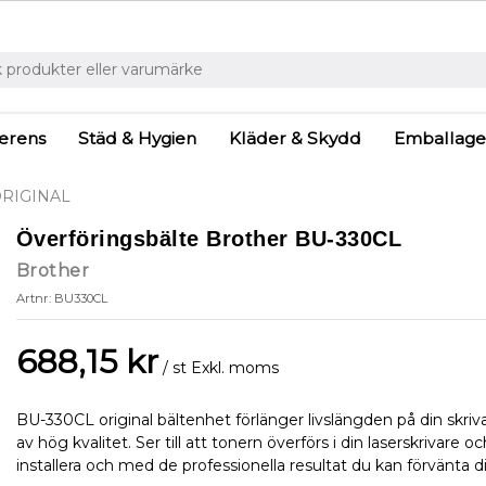
ferens
Städ & Hygien
Kläder & Skydd
Emballage
RIGINAL
Överföringsbälte Brother BU-330CL
Brother
Artnr: BU330CL
688,15 kr
/ st
Exkl. moms
BU-330CL original bältenhet förlänger livslängden på din skriv
av hög kvalitet. Ser till att tonern överförs i din laserskrivare 
installera och med de professionella resultat du kan förvänta d