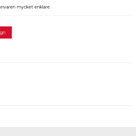
krivaren mycket enklare.
agn