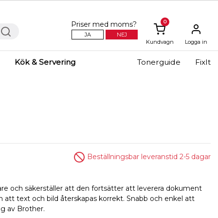
0
Priser med moms?
JA
NEJ
Kundvagn
Logga in
Kök & Servering
Tonerguide
FixIt
Beställningsbar leveranstid 2-5 dagar
are och säkerställer att den fortsätter att leverera dokument
och att text och bild återskapas korrekt. Snabb och enkel att
ig av Brother.