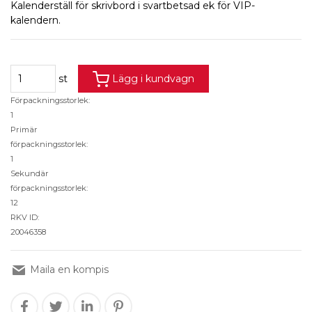
Kalenderställ för skrivbord i svartbetsad ek för VIP-
kalendern.
st
Lägg i kundvagn
Förpackningsstorlek:
1
Primär
förpackningsstorlek:
1
Sekundär
förpackningsstorlek:
12
RKV ID:
20046358
Maila en kompis