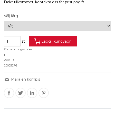
Frakt tillkommer, kontakta oss för prisuppgift.
Välj färg
st
Lägg i kundvagn
Förpackningsstorlek:
1
RKV ID:
20005276
Maila en kompis