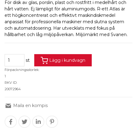
För disk av glas, porslin, plast och rostfritt i medelhårt och
hårt vatten. Ej lämpligt för aluminiumgods. R-ett Atlas är
ett högkoncentrerat och effektivt maskindiskmedel
anpassat för professionella maskiner med slutna system
och automatdosering. Har utvecklats med fokus på
hållbarhet och låg miljöpåverkan. Miljömärkt med Svanen.
st
Lägg i kundvagn
Förpackningsstorlek:
1
RKV ID:
20072964
Maila en kompis