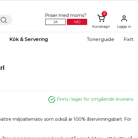
0
Priser med moms?
JA
NEJ
Kundvagn
Logga in
Kök & Servering
Tonerguide
FixIt
rl
Finns i lager för omgående leverans
ättre miljöalternativ som också är 100% återvinningsbart. För