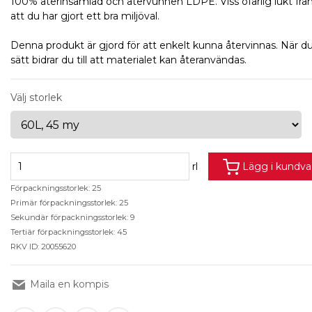
100% återinsamlad och återvunnen LDPE. Viss ofarlig lukt från
att du har gjort ett bra miljöval.
Denna produkt är gjord för att enkelt kunna återvinnas. När du
sätt bidrar du till att materialet kan återanvändas.
Välj storlek
rl
Lägg i kundv
Förpackningsstorlek: 25
Primär förpackningsstorlek: 25
Sekundär förpackningsstorlek: 9
Tertiär förpackningsstorlek: 45
RKV ID: 20055620
Maila en kompis