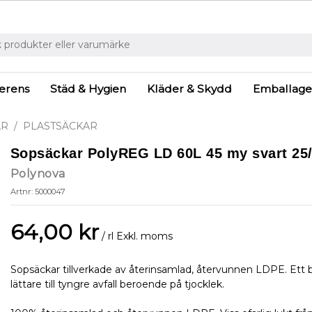
ferens
Städ & Hygien
Kläder & Skydd
Emballage
AR
PLASTSÄCKAR
Sopsäckar PolyREG LD 60L 45 my svart 25/
Polynova
Artnr: 5000047
64,00 kr
/ rl
Exkl. moms
Sopsäckar tillverkade av återinsamlad, återvunnen LDPE. Ett b
lättare till tyngre avfall beroende på tjocklek.