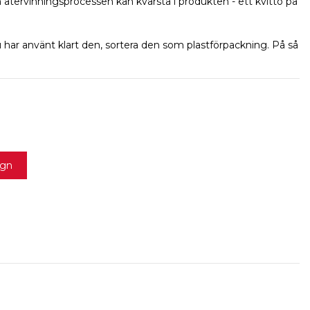
 återvinningsprocessen kan kvarstå i produkten - ett kvitto på
 har använt klart den, sortera den som plastförpackning. På så
agn