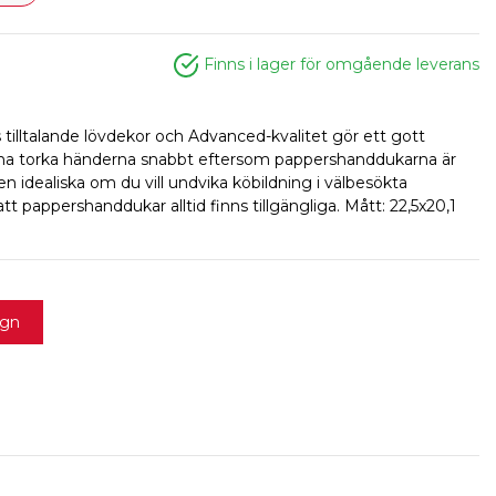
Finns i lager för omgående leverans
illtalande lövdekor och Advanced-kvalitet gör ett gott
rna torka händerna snabbt eftersom pappershanddukarna är
en idealiska om du vill undvika köbildning i välbesökta
 pappershanddukar alltid finns tillgängliga. Mått: 22,5x20,1
agn