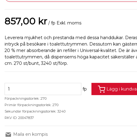
857,00 kr
/ fp
Exkl. moms
Leverera mjukhet och prestanda med dessa handdukar. Deras t
intryck på besökare i toalettutrymmen. Dessutom kan gäste
20 % mer absorberande än refiller i Universal-kvalitet. De är äv
toalettutrymmen, då dispenserns höga kapacitet säkerställer att
cm. 270 st/bunt, 3240 st/förp.
fp
Lägg i kundv
Förpackningsstorlek: 270
Primär förpackningsstorlek: 270
Sekundär förpackningsstorlek: 3240
RKV ID: 20047837
Maila en kompis