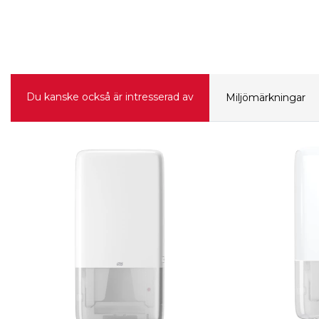
Du kanske också är intresserad av
Miljömärkningar