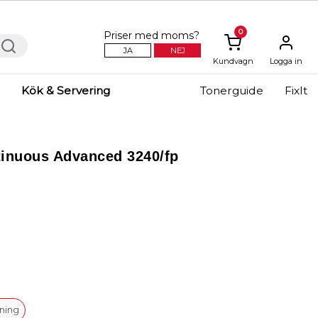
0
Priser med moms?
JA
NEJ
Kundvagn
Logga in
Kök & Servering
Tonerguide
FixIt
inuous Advanced 3240/fp
kning