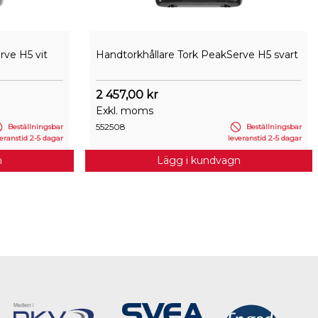
rve H5 vit
Handtorkhållare Tork PeakServe H5 svart
2 457,00 kr
Exkl. moms
552508
Beställningsbar
Beställningsbar
eranstid 2-5 dagar
leveranstid 2-5 dagar
n
Lägg i kundvagn