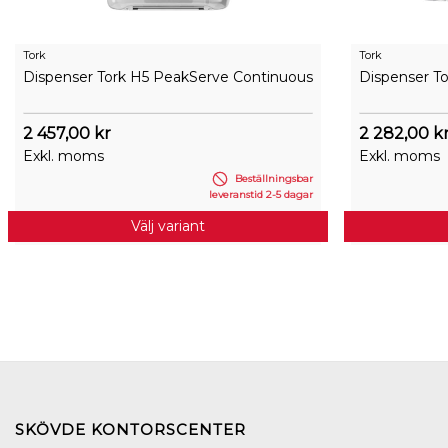
Tork
Tork
Dispenser Tork H5 PeakServe Continuous
Dispenser T
2 457,00 kr
2 282,00 k
Exkl. moms
Exkl. moms
Beställningsbar
leveranstid 2-5 dagar
Välj variant
SKÖVDE KONTORSCENTER