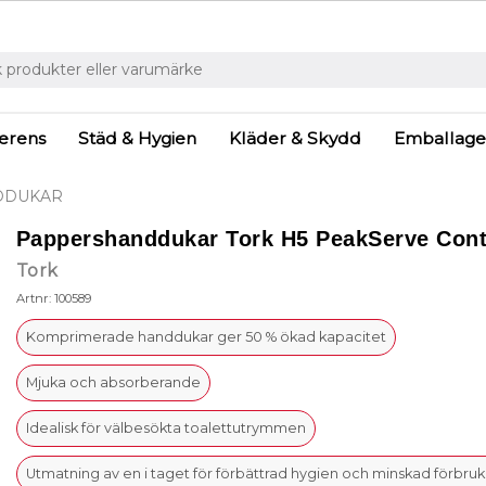
ferens
Städ & Hygien
Kläder & Skydd
Emballage
DDUKAR
Pappershanddukar Tork H5 PeakServe Cont
Tork
Artnr: 100589
Komprimerade handdukar ger 50 % ökad kapacitet
Mjuka och absorberande
Idealisk för välbesökta toalettutrymmen
Utmatning av en i taget för förbättrad hygien och minskad förbru