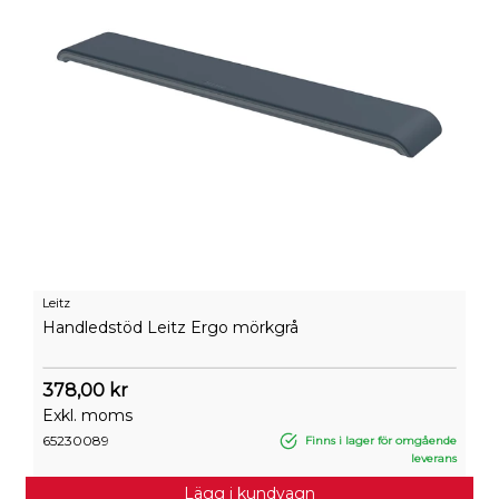
Leitz
Handledstöd Leitz Ergo mörkgrå
378,00 kr
Exkl. moms
65230089
Finns i lager för omgående
leverans
Lägg i kundvagn