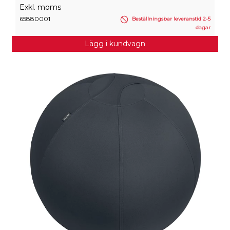
Exkl. moms
65880001
Beställningsbar leveranstid 2-5
dagar
Lägg i kundvagn