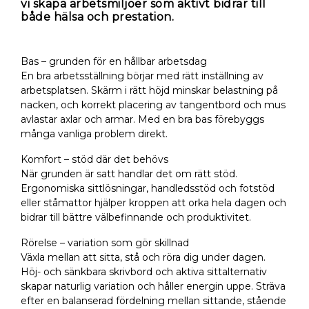
vi skapa arbetsmiljöer som aktivt bidrar till
både hälsa och prestation.
Bas – grunden för en hållbar arbetsdag
En bra arbetsställning börjar med rätt inställning av
arbetsplatsen. Skärm i rätt höjd minskar belastning på
nacken, och korrekt placering av tangentbord och mus
avlastar axlar och armar. Med en bra bas förebyggs
många vanliga problem direkt.
Komfort – stöd där det behövs
När grunden är satt handlar det om rätt stöd.
Ergonomiska sittlösningar, handledsstöd och fotstöd
eller ståmattor hjälper kroppen att orka hela dagen och
bidrar till bättre välbefinnande och produktivitet.
Rörelse – variation som gör skillnad
Växla mellan att sitta, stå och röra dig under dagen.
Höj- och sänkbara skrivbord och aktiva sittalternativ
skapar naturlig variation och håller energin uppe. Sträva
efter en balanserad fördelning mellan sittande, stående