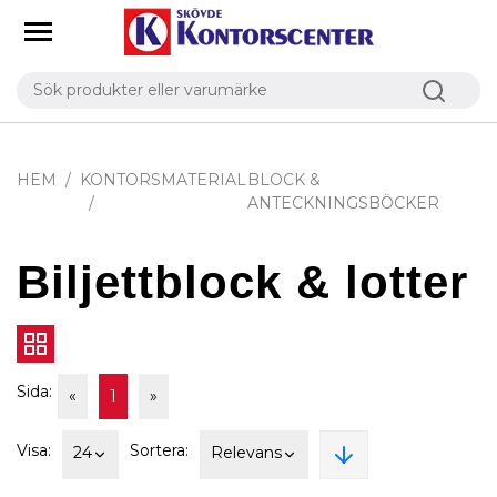
HEM
KONTORSMATERIAL
BLOCK &
ANTECKNINGSBÖCKER
Biljettblock & lotter
Sida:
«
1
»
Visa:
Sortera:
24
Relevans