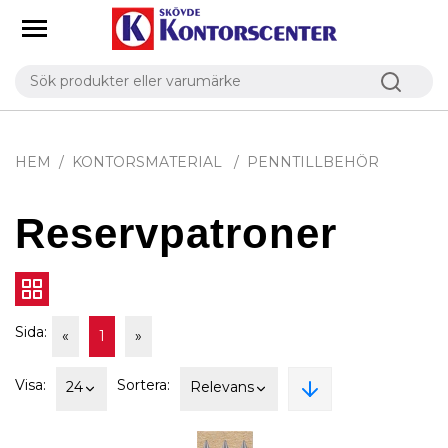
HEM
KONTORSMATERIAL
PENNTILLBEHÖR
Reservpatroner
Sida:
«
1
»
Visa:
Sortera:
24
Relevans