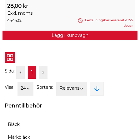
28,00 kr
Exkl. moms
444432
Beställningsbar leveranstid 2-5
dagar
Lägg i kundvagn
Sida:
«
1
»
Visa:
Sortera:
24
Relevans
Penntillbehör
Bläck
Märkbläck